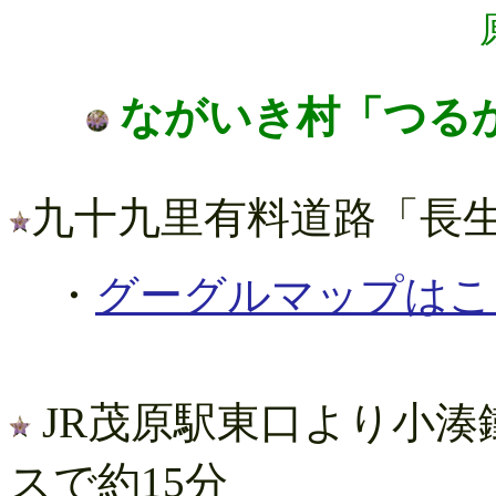
ながいき村「つる
九十九里有料道路「長生I
・
グーグルマップはこ
JR茂原駅東口より小湊
スで約15分